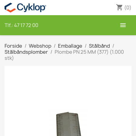
shopping_cart
(0)

Tlf.:
47 17 72 00
Forside
Webshop
Emballage
Stålbånd
Stålbåndsplomber
Plombe PN 25 MM (377) (1.000
stk)