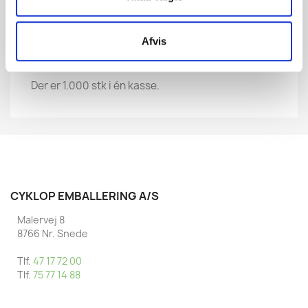
Beskrivelse
Produktoplysninger
Plombe PN 25 mm (377)
Afvis
Til stålbånd
Der er 1.000 stk i én kasse.
CYKLOP EMBALLERING A/S
Malervej 8
8766 Nr. Snede
Tlf.
47 17 72 00
Tlf.
75 77 14 88