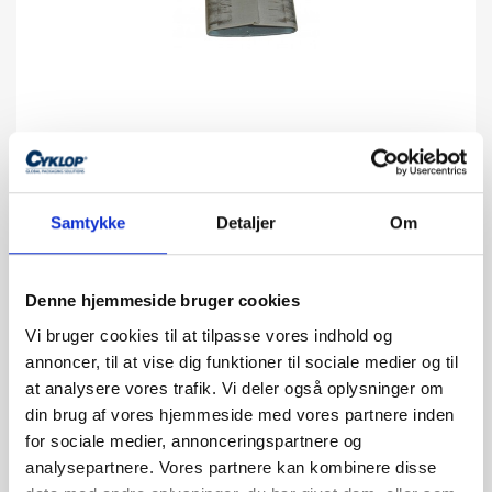
Samtykke
Detaljer
Om
Denne hjemmeside bruger cookies
Vi bruger cookies til at tilpasse vores indhold og
annoncer, til at vise dig funktioner til sociale medier og til
PLOMBE PN 25 MM (377) (1.000 STK)
at analysere vores trafik. Vi deler også oplysninger om
din brug af vores hjemmeside med vores partnere inden
Ekskl. moms:
DKK 2.290,00
for sociale medier, annonceringspartnere og
Inkl. moms: DKK 2.862,50
analysepartnere. Vores partnere kan kombinere disse