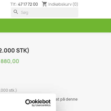
shopping_cart
Indkøbskurv
(0)
Tlf.:
47 17 72 00
search
2.000 STK)
.880,00
.000 stk.)
å pris da der ydes mængderabat på denne