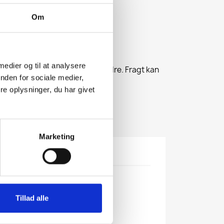
Om
favorite_border
NDKØBSKURV
 medier og til at analysere
mme på faktura efter afsendt ordre. Fragt kan
nden for sociale medier,
e oplysninger, du har givet
ngelser i bunden af shoppen.
Marketing
ktoplysninger
Tillad alle
k.