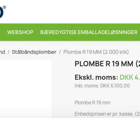
WEBSHOP
BÆREDYGTIGE EMBALLAGELØSNINGER
nd
Stålbåndsplomber
Plombe R 19 MM (2.000 stk)
PLOMBE R 19 MM (
Ekskl. moms:
DKK 4
Inkl. moms: DKK 6.100,00
Plombe R 19 mm
Enhedsprisen er pr. kasse. (2
Ved større indkøb, spørg p
vare