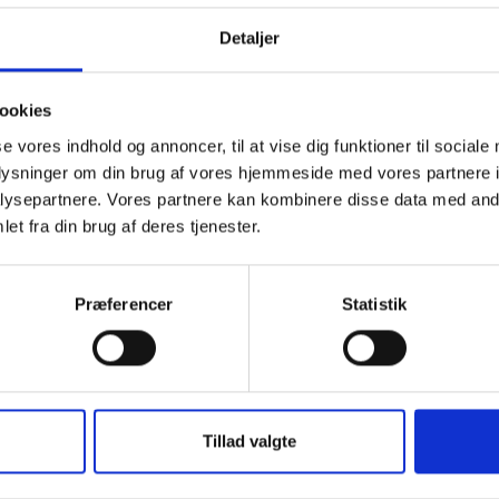
Antal
Detaljer

LÆG I I
ookies
Fragt politik
se vores indhold og annoncer, til at vise dig funktioner til sociale
Endelig pris vil fremko
oplysninger om din brug af vores hjemmeside med vores partnere i
tilkomme
ysepartnere. Vores partnere kan kombinere disse data med andr
Handelsbetingelser
et fra din brug af deres tjenester.
Tjek vores handelsbeti
Præferencer
Statistik
Beskrivelse
Produ
Plombe R 19 mm
Til stålbånd
Tillad valgte
Enhedsprisen er 2.000 st